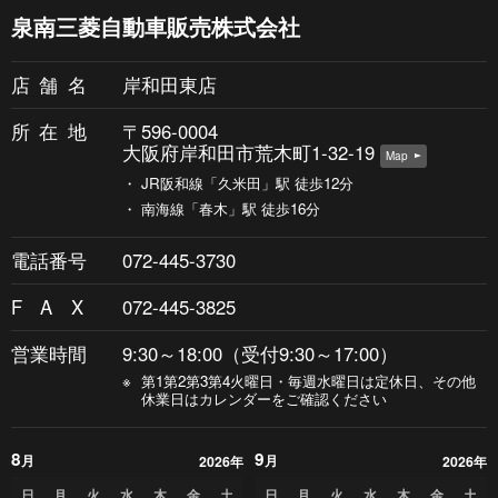
泉南三菱自動車販売株式会社
店舗
名
岸和田東店
所在
地
〒596-0004
大阪府岸和田市荒木町1-32-19
Map
・
JR阪和線「久米田」駅 徒歩12分
・
南海線「春木」駅 徒歩16分
電話番号
072-445-3730
FA
X
072-445-3825
営業時間
9:30～18:00（受付9:30～17:00）
※
第1第2第3第4火曜日・毎週水曜日は定休日、その他
休業日はカレンダーをご確認ください
8
9
月
月
2026年
2026年
日
月
火
水
木
金
土
日
月
火
水
木
金
土