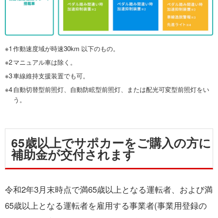
※1
作動速度域が時速30km 以下のもの。
※2
マニュアル車は除く。
※3
車線維持支援装置でも可。
※4
自動切替型前照灯、自動防眩型前照灯、または配光可変型前照灯をい
う。
65歳以上でサポカーをご購入の方に
補助金が交付されます
令和2年3月末時点で満65歳以上となる運転者、および満
65歳以上となる運転者を雇用する事業者(事業用登録の