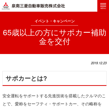
泉南三菱自動車株式会社
MENU
イベント・キャンペーン
6
5
歳
以
上
の
方
に
サ
ポ
カ
ー
補
助
金
を
交
付
2019.12.23
サポカーとは?
安全運転をサポートする先進技術を搭載したクルマのこ
とで、愛称をセーフティ・サポートカー、その略称を